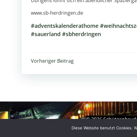
Übrigens lohnt sich ein abendlicher Spazierga
www.sb-herdringen.de
#adventskalenderathome #weihnachtszei
#sauerland #sbherdringen
Beitragsnavigation
Vorheriger Beitrag
© 2026 Schützenbruder
Diese Website benutzt Cookies. W