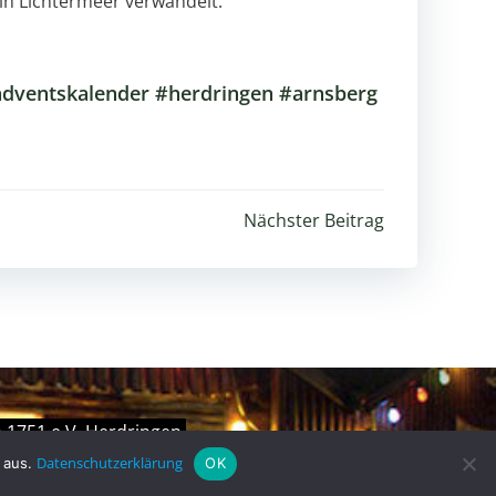
ein Lichtermeer verwandelt.
adventskalender #herdringen #arnsberg
igation
Nächster Beitrag
 1751 e.V. Herdringen.
Datenschutzerklärung
s aus.
OK