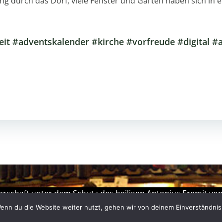
ng durch das Dorf, viele Fenster und Gärten haben sich in 
t #adventskalender #kirche #vorfreude #digital #
Beitragsnav
schaft unter dem Schutz des heiligen Antonius Eremit von
enn du die Website weiter nutzt, gehen wir von deinem Einverständni