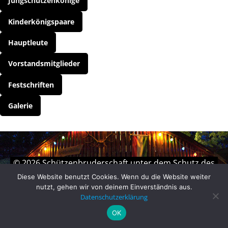
Jungschützenkönige
Kinderkönigspaare
Hauptleute
Vorstandsmitglieder
Festschriften
Galerie
© 2026 Schützenbruderschaft unter dem Schutz des
heiligen Antonius Eremit von 1751 e.V. Herdringen.
Diese Website benutzt Cookies. Wenn du die Website weiter
nutzt, gehen wir von deinem Einverständnis aus.
Datenschutzerklärung
OK