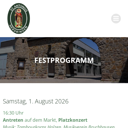
Zum
Inhalt
springen
FESTPROGRAMM
Samstag, 1. August 2026
16:30 Uhr
Antreten
auf dem Markt,
Platzkonzert
Musik: Tambourkorps Holzen, Musikverein Bruchhausen