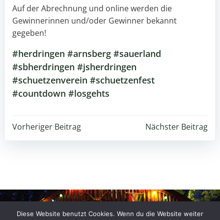
Auf der Abrechnung und online werden die
Gewinnerinnen und/oder Gewinner bekannt
gegeben!
#herdringen #arnsberg #sauerland
#sbherdringen #jsherdringen
#schuetzenverein #schuetzenfest
#countdown #losgehts
Beitragsnavigation
Beitragsnavigation
Vorheriger Beitrag
Nächster Beitrag
Diese Website benutzt Cookies. Wenn du die Website weiter