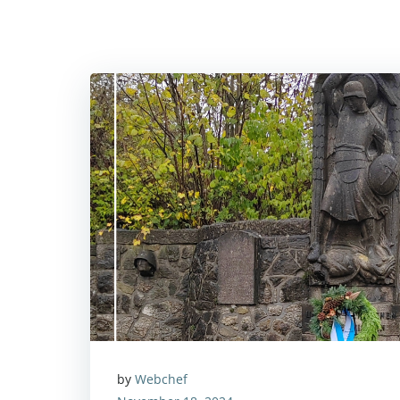
by
Webchef