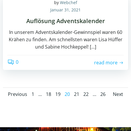
by
Webchef
Januar 31, 2021
Auflösung Adventskalender
In unserem Adventskalender-Gewinnspiel waren 60
Krähen zu finden. Am schnellsten waren Lisa Hüffer
und Sabine Hochkeppel! […]
0
read more
Posts
Posts
Posts
Page
Page
Page
Page
Page
Page
Page
Previous
1
…
18
19
20
21
22
…
26
Next
navigation
navigation
navig